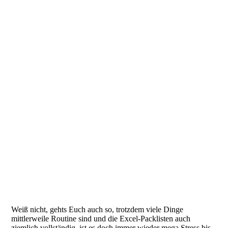
Weiß nicht, gehts Euch auch so, trotzdem viele Dinge
mittlerweile Routine sind und die Excel-Packlisten auch
ziemlich vollständig, ist es doch immer wieder mega Stress bis