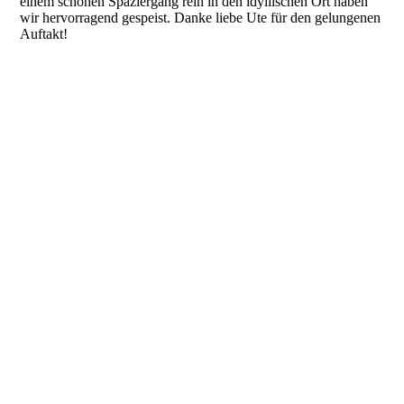
einem schönen Spaziergang rein in den idyllischen Ort haben
wir hervorragend gespeist. Danke liebe Ute für den gelungenen
Auftakt!