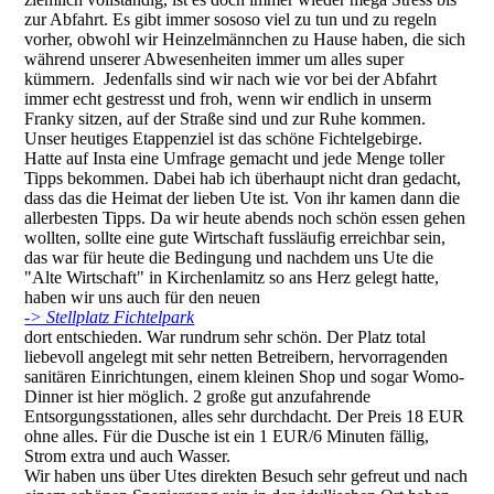
zur Abfahrt. Es gibt immer sososo viel zu tun und zu regeln
vorher, obwohl wir Heinzelmännchen zu Hause haben, die sich
während unserer Abwesenheiten immer um alles super
kümmern. Jedenfalls sind wir nach wie vor bei der Abfahrt
immer echt gestresst und froh, wenn wir endlich in unserm
Franky sitzen, auf der Straße sind und zur Ruhe kommen.
Unser heutiges Etappenziel ist das schöne Fichtelgebirge.
Hatte auf Insta eine Umfrage gemacht und jede Menge toller
Tipps bekommen. Dabei hab ich überhaupt nicht dran gedacht,
dass das die Heimat der lieben Ute ist. Von ihr kamen dann die
allerbesten Tipps. Da wir heute abends noch schön essen gehen
wollten, sollte eine gute Wirtschaft fussläufig erreichbar sein,
das war für heute die Bedingung und nachdem uns Ute die
"Alte Wirtschaft" in Kirchenlamitz so ans Herz gelegt hatte,
haben wir uns auch für den neuen
-> Stellplatz Fichtelpark
dort entschieden. War rundrum sehr schön. Der Platz total
liebevoll angelegt mit sehr netten Betreibern, hervorragenden
sanitären Einrichtungen, einem kleinen Shop und sogar Womo-
Dinner ist hier möglich. 2 große gut anzufahrende
Entsorgungsstationen, alles sehr durchdacht. Der Preis 18 EUR
ohne alles. Für die Dusche ist ein 1 EUR/6 Minuten fällig,
Strom extra und auch Wasser.
Wir haben uns über Utes direkten Besuch sehr gefreut und nach