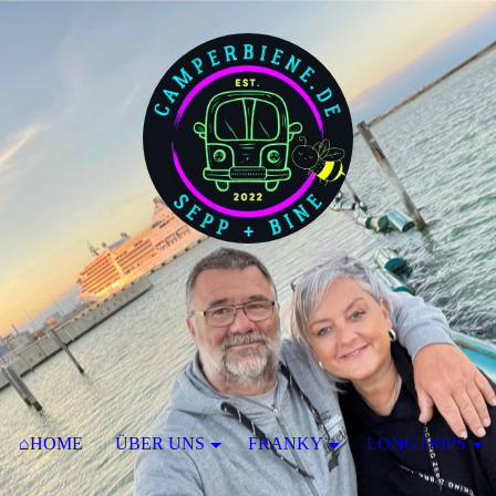
⌂HOME
ÜBER UNS
FRANKY
LONGTRIPS