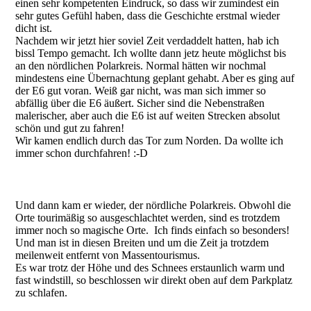
einen sehr kompetenten Eindruck, so dass wir zumindest ein
sehr gutes Gefühl haben, dass die Geschichte erstmal wieder
dicht ist.
Nachdem wir jetzt hier soviel Zeit verdaddelt hatten, hab ich
bissl Tempo gemacht. Ich wollte dann jetz heute möglichst bis
an den nördlichen Polarkreis. Normal hätten wir nochmal
mindestens eine Übernachtung geplant gehabt. Aber es ging auf
der E6 gut voran. Weiß gar nicht, was man sich immer so
abfällig über die E6 äußert. Sicher sind die Nebenstraßen
malerischer, aber auch die E6 ist auf weiten Strecken absolut
schön und gut zu fahren!
Wir kamen endlich durch das Tor zum Norden. Da wollte ich
immer schon durchfahren! :-D
Und dann kam er wieder, der nördliche Polarkreis. Obwohl die
Orte tourimäßig so ausgeschlachtet werden, sind es trotzdem
immer noch so magische Orte. Ich finds einfach so besonders!
Und man ist in diesen Breiten und um die Zeit ja trotzdem
meilenweit entfernt von Massentourismus.
Es war trotz der Höhe und des Schnees erstaunlich warm und
fast windstill, so beschlossen wir direkt oben auf dem Parkplatz
zu schlafen.