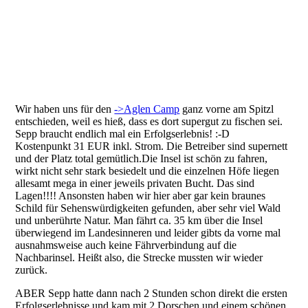
Wir haben uns für den
->Aglen Camp
ganz vorne am Spitzl
entschieden, weil es hieß, dass es dort supergut zu fischen sei.
Sepp braucht endlich mal ein Erfolgserlebnis! :-D
Kostenpunkt 31 EUR inkl. Strom. Die Betreiber sind supernett
und der Platz total gemütlich.Die Insel ist schön zu fahren,
wirkt nicht sehr stark besiedelt und die einzelnen Höfe liegen
allesamt mega in einer jeweils privaten Bucht. Das sind
Lagen!!!! Ansonsten haben wir hier aber gar kein braunes
Schild für Sehenswürdigkeiten gefunden, aber sehr viel Wald
und unberührte Natur. Man fährt ca. 35 km über die Insel
überwiegend im Landesinneren und leider gibts da vorne mal
ausnahmsweise auch keine Fährverbindung auf die
Nachbarinsel. Heißt also, die Strecke mussten wir wieder
zurück.
ABER Sepp hatte dann nach 2 Stunden schon direkt die ersten
Erfolgserlebnisse und kam mit 2 Dorschen und einem schönen