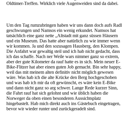
Oldtimer-Treffen. Wirklich viele Augenweiden sind da dabei.
Um den Tag rumzubringen haben wir uns dann doch aufs Radl
geschwungen und Namsos ein wenig erkundet. Namsos hat
tatsächlich eine ganz nette „Altstadt mit ganz süssen Häusern
und ein Museum. Das hatte aber natürlich zu wie immer wenn
wir kommen. Ja und den sozusagen Hausberg, den Klompen.
Die Anfahrt war gewaltig steil und ich hab nicht gedacht, dass
ich das schaffe. Nach ner Weile wars nimmer ganz so extrem,
aber der gute Kilometer da rauf hatte es in sich. Mein neuer E-
Bike-Flitzer hat aber einen guten Job gemacht. Bin sehr happy,
weil das mit meinem alten definitiv nicht möglich gewesen
wäre. Was hab ich die alte Krücke den Berg hochgeschoben
und was hab ich mir da oft gewünscht, es wäre kein E-Bike
und dann nicht ganz so arg schwer. Lange Rede kurzer Sinn,
die Fahrt rauf hat sich gelohnt und wie üblich haben die
Norweger da oben einen besonderen Aussichtsplatz
hingebastelt. Hab mich direkt auch ins Gästebuch eingetragen,
bevor wir wieder runter und zurückgeradelt sind.