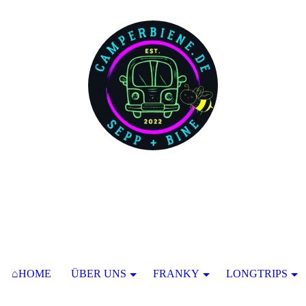
⌂HOME
ÜBER UNS
FRANKY
LONGTRIPS