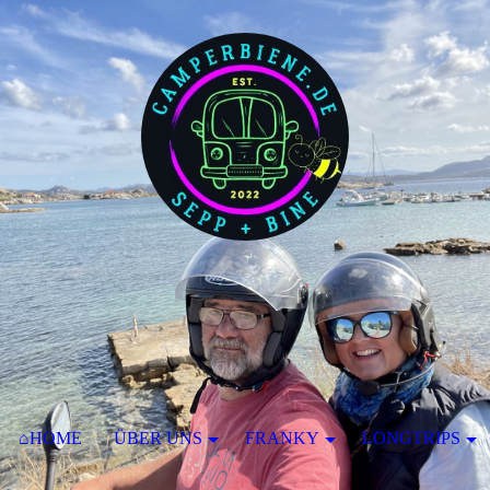
⌂HOME
ÜBER UNS
FRANKY
LONGTRIPS