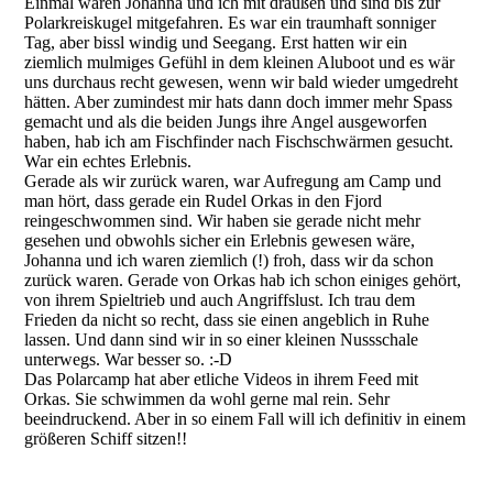
Einmal waren Johanna und ich mit draußen und sind bis zur
Polarkreiskugel mitgefahren. Es war ein traumhaft sonniger
Tag, aber bissl windig und Seegang. Erst hatten wir ein
ziemlich mulmiges Gefühl in dem kleinen Aluboot und es wär
uns durchaus recht gewesen, wenn wir bald wieder umgedreht
hätten. Aber zumindest mir hats dann doch immer mehr Spass
gemacht und als die beiden Jungs ihre Angel ausgeworfen
haben, hab ich am Fischfinder nach Fischschwärmen gesucht.
War ein echtes Erlebnis.
Gerade als wir zurück waren, war Aufregung am Camp und
man hört, dass gerade ein Rudel Orkas in den Fjord
reingeschwommen sind. Wir haben sie gerade nicht mehr
gesehen und obwohls sicher ein Erlebnis gewesen wäre,
Johanna und ich waren ziemlich (!) froh, dass wir da schon
zurück waren. Gerade von Orkas hab ich schon einiges gehört,
von ihrem Spieltrieb und auch Angriffslust. Ich trau dem
Frieden da nicht so recht, dass sie einen angeblich in Ruhe
lassen. Und dann sind wir in so einer kleinen Nussschale
unterwegs. War besser so. :-D
Das Polarcamp hat aber etliche Videos in ihrem Feed mit
Orkas. Sie schwimmen da wohl gerne mal rein. Sehr
beeindruckend. Aber in so einem Fall will ich definitiv in einem
größeren Schiff sitzen!!