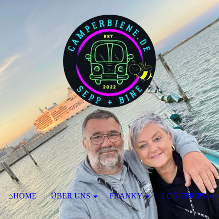
⌂HOME
ÜBER UNS
FRANKY
LONGTRIPS